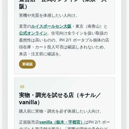
阪）
実機や光質を体感したい人向け。
直営の
ルイスポールセン大阪
・東京（南青山）と
公式オンライン
。住宅向け全ラインを扱い取扱の
蓋然性は高いものの、PH 2/1 ポータブル個体の店
頭在庫・カート投入可否は確認しきれないため、
来店・注文前に確認を。
要確認
実物・調光を試せる店（キナル／
vanilla）
購入前に実物・調光を必ず体感したい人向け。
正規販売店
vanilla（栃木・宇都宮）
はPH 2/1 ポー
タブルを実店舗で展示し「実際の調光の具合など