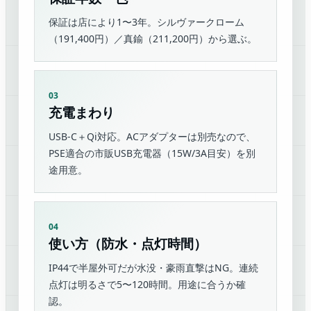
保証は店により1〜3年。シルヴァークローム
（191,400円）／真鍮（211,200円）から選ぶ。
03
充電まわり
USB-C＋Qi対応。ACアダプターは別売なので、
PSE適合の市販USB充電器（15W/3A目安）を別
途用意。
04
使い方（防水・点灯時間）
IP44で半屋外可だが水没・豪雨直撃はNG。連続
点灯は明るさで5〜120時間。用途に合うか確
認。