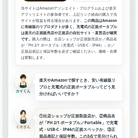
当サイトはAmazonアソシエイト・プログラムおよび楽天
アフィリエイトの参加者です。上記リンク経由の購入で当
サイトが収益を得る場合があります。
この商品はAmazon
に有線版のリプロダクトが多く、充電式の正規ポータブル
は楽天の正規販売店や正規店の自社サイト・直営店が確実
です。
購入の際は、出店ショップが正規販売店か／商品名
が「PH 2/1 ポータブル（充電式・USB-C・IP44）」か／
正規品表記と保証年数を必ずご確認ください。価格・在庫
は変動します。
楽天やAmazonで探すとき、安い有線版リ
プロと充電式の正規ポータブルってどう見
カイくん
分ければいいですか？
①出店ショップが正規取扱店か、②商品名
が「PH 2/1 ポータブル／Portable」で充電
ミオさん
式・USB-C・IP44の正規スペックか、③正
規品表記と保証年数。この3点で見分けられ