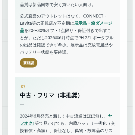
品質は新品同等で安く買いたい人向け。
公式直営のアウトレットはなく、CONNECT・
LaVita等の正規店が不定期に
展示品・箱ダメージ
品
を20〜30%オフ・1点限り・保証付きで出すこ
とが。ただし2026年6月時点でPH 2/1 ポータブル
の出品は確認できず希少。展示品は充放電履歴や
バッテリー状態を要確認。
要確認
中古・フリマ（非推奨）
—
2024年6月発売と新しく中古流通はほぼ無し。
ヤ
フオク!
等で見かけても、内蔵バッテリー劣化（交
換有償・高額）、保証なし、偽物・故障品のリス