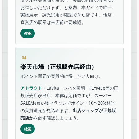
お試しいただけます」と案内。本ガイドで唯一、
実物展示・調光試用が確認できた店です。他店・
直営店の展示は来店前に要確認。
確認
楽天市場（正規販売店経由）
ポイント還元で実質的に得したい人向け。
アトラクト
・LaVita・シバタ照明・FLYMEe等の正
規販売店が出店。本体は定価ですが、スーパー
SALE/お買い物マラソンでポイント10〜20%相当
の実質還元が見込めます。
出店ショップが正規販
売店か
を必ず確認しましょう。
確認