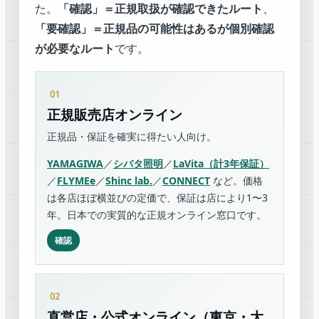
た。
「確認」＝正規取扱が確認できたルート
、
「要確認」＝正規品の可能性はあるが個別確認
が必要なルート
です。
正規販売店オンライン
正規品・保証を確実に得たい人向け。
YAMAGIWA
／
シバタ照明
／
LaVita（計3年保証）
／
FLYMEe
／
Shinc lab.
／
CONNECT
など。価格
は各店ほぼ横並びの定価で、保証は店により1〜3
年。日本での実質的な正規オンライン窓口です。
確認
直営店・公式オンライン（東京・大