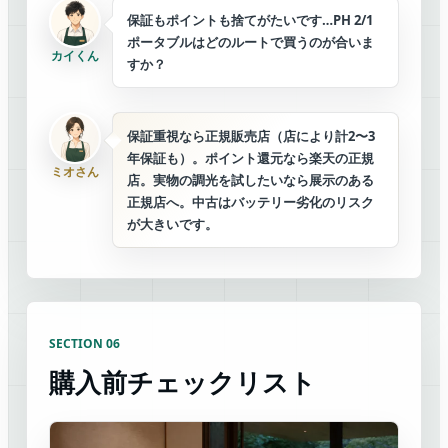
保証もポイントも捨てがたいです…PH 2/1
ポータブルはどのルートで買うのが合いま
カイくん
すか？
保証重視なら正規販売店（店により計2〜3
年保証も）。ポイント還元なら楽天の正規
ミオさん
店。実物の調光を試したいなら展示のある
正規店へ。中古はバッテリー劣化のリスク
が大きいです。
SECTION 06
購入前チェックリスト