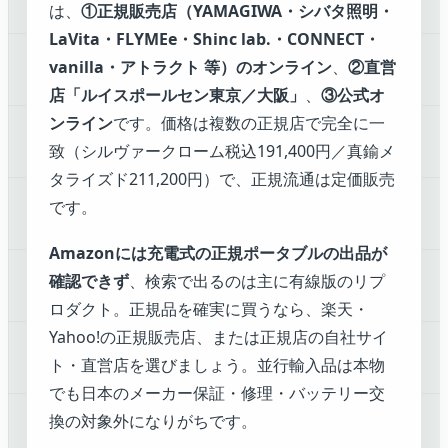
は、
①正規販売店（YAMAGIWA・シバタ照明・
LaVita・FLYMEe・Shinc lab.・CONNECT・
vanilla・アトラクト 等）のオンライン
、
②直営
店「ルイスポールセン東京／大阪」
、
③公式オ
ンライン
です。価格は複数の正規店で完全に一
致（シルヴァークローム税込191,400円／真鍮メ
タライズド211,200円）で、正規流通は定価販売
です。
Amazonには充電式の正規ポータブルの出品が
確認できず
、検索で出るのは主に有線版のリプ
ロダクト。正規品を確実に買うなら、楽天・
Yahoo!の正規販売店、または正規店の自社サイ
ト・直営店を選びましょう。並行輸入品は本物
でも日本のメーカー保証・修理・バッテリー交
換の対象外になりがちです。