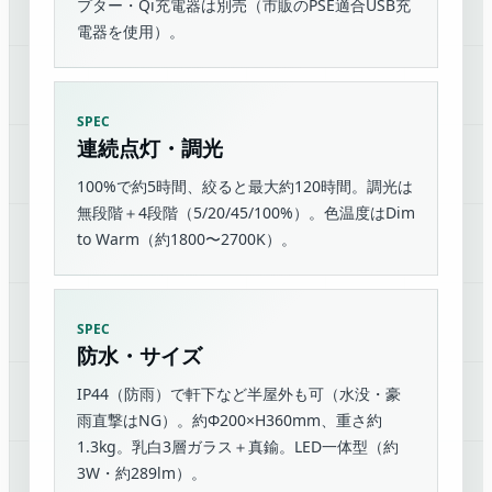
プター・Qi充電器は別売（市販のPSE適合USB充
電器を使用）。
SPEC
連続点灯・調光
100%で約5時間、絞ると最大約120時間。調光は
無段階＋4段階（5/20/45/100%）。色温度はDim
to Warm（約1800〜2700K）。
SPEC
防水・サイズ
IP44（防雨）で軒下など半屋外も可（水没・豪
雨直撃はNG）。約Φ200×H360mm、重さ約
1.3kg。乳白3層ガラス＋真鍮。LED一体型（約
3W・約289lm）。