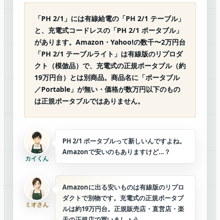
「PH 2/1」には有線給電の「PH 2/1 テーブル」
と、充電式コードレスの「PH 2/1 ポータブル」
があります。Amazon・Yahoo!の数千〜2万円台
「PH 2/1 テーブルライト」は
有線版のリプロダ
クト（模倣品）
で、充電式の正規ポータブル（約
19万円台）とは別商品。商品名に「ポータブル
／Portable」が無い・価格が数万円以下のもの
は正規ポータブルではありません。
PH 2/1 ポータブルって新しいんですよね。
Amazonで安いのもありますけど…？
カイくん
Amazonに出る安いものは有線版のリプロ
ダクトで別物です。充電式の正規ポータブ
ミオさん
ルは約19万円台。正規販売店・直営店・楽
天の正規店で買いましょう。