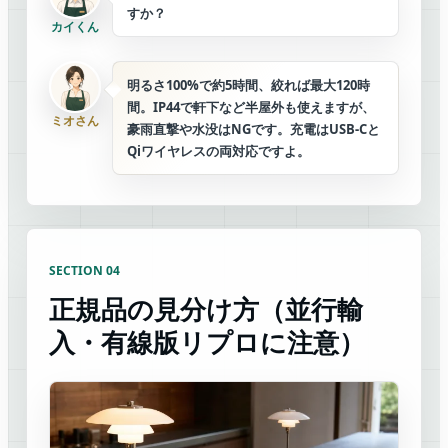
すか？
カイくん
明るさ100%で約5時間、絞れば最大120時
間。IP44で軒下など半屋外も使えますが、
ミオさん
豪雨直撃や水没はNGです。充電はUSB-Cと
Qiワイヤレスの両対応ですよ。
SECTION 04
正規品の見分け方（並行輸
入・有線版リプロに注意）