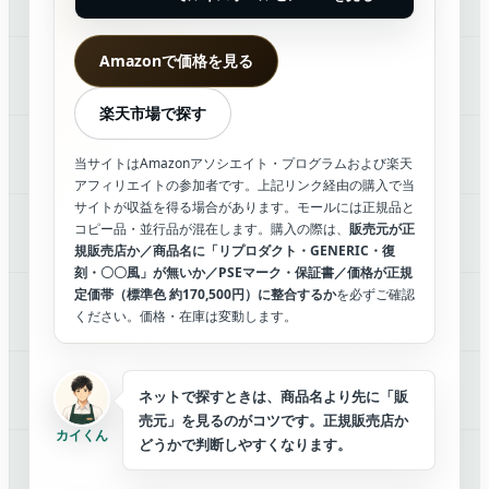
Amazonで価格を見る
楽天市場で探す
当サイトはAmazonアソシエイト・プログラムおよび楽天
アフィリエイトの参加者です。上記リンク経由の購入で当
サイトが収益を得る場合があります。モールには正規品と
コピー品・並行品が混在します。購入の際は、
販売元が正
規販売店か／商品名に「リプロダクト・GENERIC・復
刻・〇〇風」が無いか／PSEマーク・保証書／価格が正規
定価帯（標準色 約170,500円）に整合するか
を必ずご確認
ください。価格・在庫は変動します。
ネットで探すときは、商品名より先に「販
売元」を見るのがコツです。正規販売店か
カイくん
どうかで判断しやすくなります。