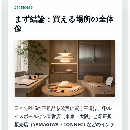
SECTION 01
まず結論：買える場所の全体
像
日本でPH5の正規品を確実に買う王道は、
①ル
イスポールセン直営店（東京・大阪）
と
②正規
販売店（YAMAGIWA・CONNECT などのインテ