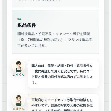
04
返品条件
開封後返品・初期不良・キャンセル可否を確認
（例：7日間返品無料の店も）。フリマは返品不
可が多い点に注意。
購入前は、保証・納期・取付・返品条件を
一度に確認しておくと安心です。特にコー
カイくん
ド長と天井の取付方式は忘れずに見ましょ
う。
正規店ならコードカットや取付の相談もし
やすいです。部屋の写真や天井の状態を伝
ミオさん
えると、より具体的に相談できます。