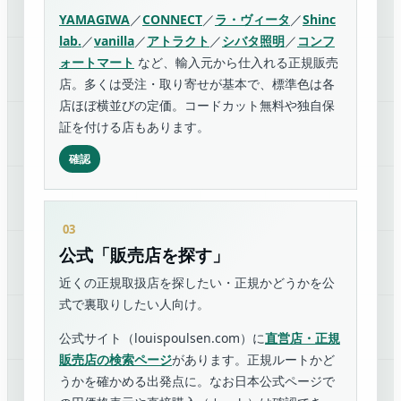
YAMAGIWA
／
CONNECT
／
ラ・ヴィータ
／
Shinc
lab.
／
vanilla
／
アトラクト
／
シバタ照明
／
コンフ
ォートマート
など、輸入元から仕入れる正規販売
店。多くは受注・取り寄せが基本で、標準色は各
店ほぼ横並びの定価。コードカット無料や独自保
証を付ける店もあります。
確認
公式「販売店を探す」
近くの正規取扱店を探したい・正規かどうかを公
式で裏取りしたい人向け。
公式サイト（louispoulsen.com）に
直営店・正規
販売店の検索ページ
があります。正規ルートかど
うかを確かめる出発点に。なお日本公式ページで