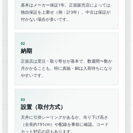
基本はメーカー保証1年。正規販売店によっては
独自保証を上乗せ（例：計3年）。中古は保証が
付かない場合が多いです。
02
納期
正規店は受注・取り寄せが基本で、数週間〜数か
月かかることも。特に真鍮・銅は入荷待ちになり
やすいです。
03
設置（取付方式）
天井に引掛シーリングがあるか、吊り下げ高さ
（全長約191cm）や配線を事前に確認。コード
カット対応の店もあります。