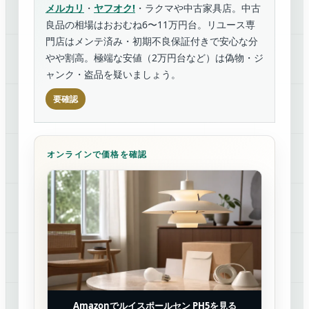
メルカリ
・
ヤフオク!
・ラクマや中古家具店。中古
良品の相場はおおむね6〜11万円台。リユース専
門店はメンテ済み・初期不良保証付きで安心な分
やや割高。極端な安値（2万円台など）は偽物・ジ
ャンク・盗品を疑いましょう。
要確認
オンラインで価格を確認
Amazonでルイスポールセン PH5を見る