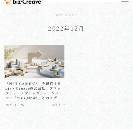
ARCHIVES
MENU
2022年12月
NEWS
お知らせ
COMPANY
会社概要
RECRUIT
求人情報
「NFT GAMER’S」を運営する
biz・Creave株式会社、ブロッ
CONTACT
お問い合わせ
クチェーンゲームプラットフォー
マー「YGG Japan」とのメディ
ア事業における戦略的パートナー
2022.12.26
お知らせ
シップを締結